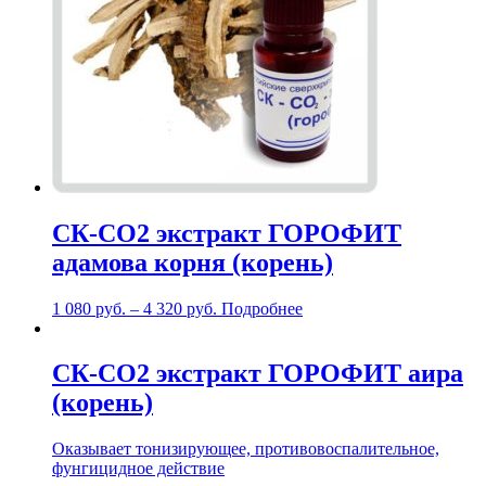
СК-СО2 экстракт ГОРОФИТ
адамова корня (корень)
1 080
руб.
–
4 320
руб.
Подробнее
СК-СО2 экстракт ГОРОФИТ аира
(корень)
Оказывает тонизирующее, противовоспалительное,
фунгицидное действие