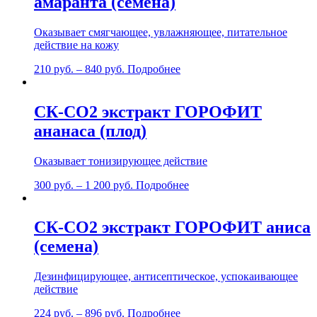
амаранта (семена)
Оказывает смягчающее, увлажняющее, питательное
действие на кожу
210
руб.
–
840
руб.
Подробнее
СК-СО2 экстракт ГОРОФИТ
ананаса (плод)
Оказывает тонизирующее действие
300
руб.
–
1 200
руб.
Подробнее
СК-СО2 экстракт ГОРОФИТ аниса
(семена)
Дезинфицирующее, антисептическое, успокаивающее
действие
224
руб.
–
896
руб.
Подробнее