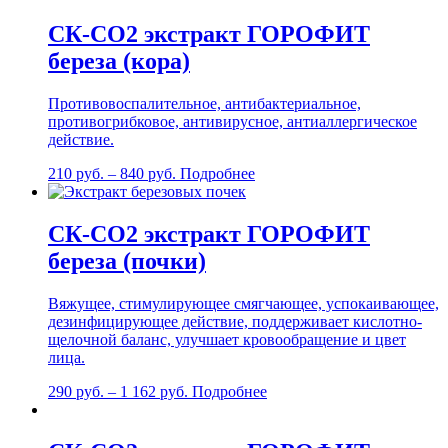
СК-СО2 экстракт ГОРОФИТ
береза (кора)
Противовоспалительное, антибактериальное,
противогрибковое, антивирусное, антиаллергическое
действие.
210
руб.
–
840
руб.
Подробнее
СК-СО2 экстракт ГОРОФИТ
береза (почки)
Вяжущее, стимулирующее смягчающее, успокаивающее,
дезинфицирующее действие, поддерживает кислотно-
щелочной баланс, улучшает кровообращение и цвет
лица.
290
руб.
–
1 162
руб.
Подробнее