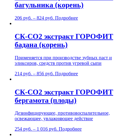
багульника (корень)
206
руб.
–
824
руб.
Подробнее
СК-СО2 экстракт ГОРОФИТ
бадана (корень)
Применяется при производстве зубных паст и
эликсиров, средств против угревой сыпи
214
руб.
–
856
руб.
Подробнее
СК-СО2 экстракт ГОРОФИТ
бергамота (плоды)
Дезинфицирующее, противовоспалительное,
освежающее, увлажняющее действие
254
руб.
–
1 016
руб.
Подробнее