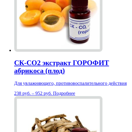
СК-СО2 экстракт ГОРОФИТ
абрикоса (плод)
Для увлажняющего, противовоспалительного действия
238
руб.
–
952
руб.
Подробнее