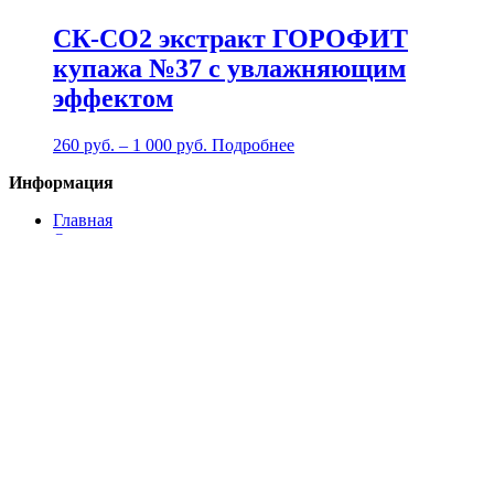
СК-СО2 экстракт ГОРОФИТ
купажа №37 с увлажняющим
эффектом
260
руб.
–
1 000
руб.
Подробнее
Информация
Главная
О компании
Каталог товаров
Декларации на экстракты
Личный кабинет
Корзина
Оформление заказа
Условия соглашения
Контакты
Категории товаров
Новинки
Экстракты антиоксиданты
Экстракты бактерицидные