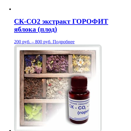
СК-СО2 экстракт ГОРОФИТ
яблока (плод)
200
руб.
–
800
руб.
Подробнее