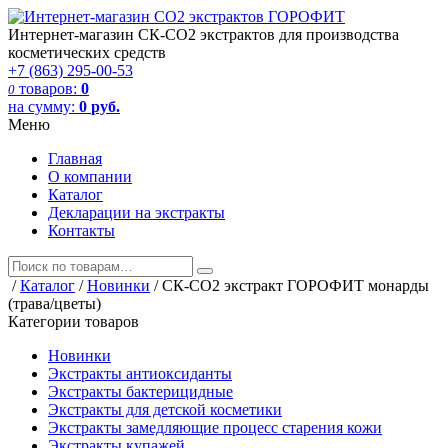
Интернет-магазин СК-СО2 экстрактов для производства
косметических средств
+7 (863) 295-00-53
товаров:
0
0
на сумму:
0
руб.
Меню
Главная
О компании
Каталог
Декларации на экстракты
Контакты
/
Каталог
/
Новинки
/
СК-СО2 экстракт ГОРОФИТ монарды
(трава/цветы)
Категории товаров
Новинки
Экстракты антиоксиданты
Экстракты бактерицидные
Экстракты для детской косметики
Экстракты замедляющие процесс старения кожи
Экстракты купажей